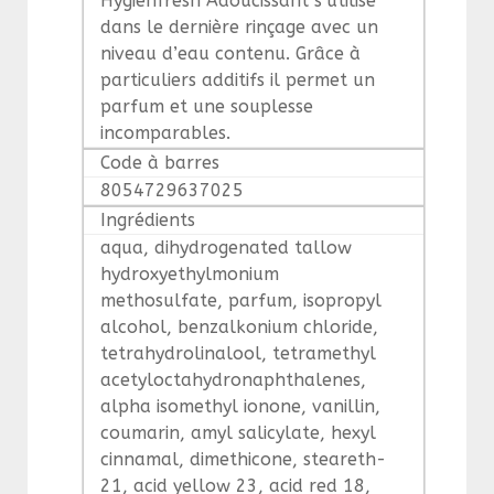
Hygienfresh Adoucissant s’utilise
dans le dernière rinçage avec un
niveau d’eau contenu. Grâce à
particuliers additifs il permet un
parfum et une souplesse
incomparables.
Code à barres
8054729637025
Ingrédients
aqua, dihydrogenated tallow
hydroxyethylmonium
methosulfate, parfum, isopropyl
alcohol, benzalkonium chloride,
tetrahydrolinalool, tetramethyl
acetyloctahydronaphthalenes,
alpha isomethyl ionone, vanillin,
coumarin, amyl salicylate, hexyl
cinnamal, dimethicone, steareth-
21, acid yellow 23, acid red 18,